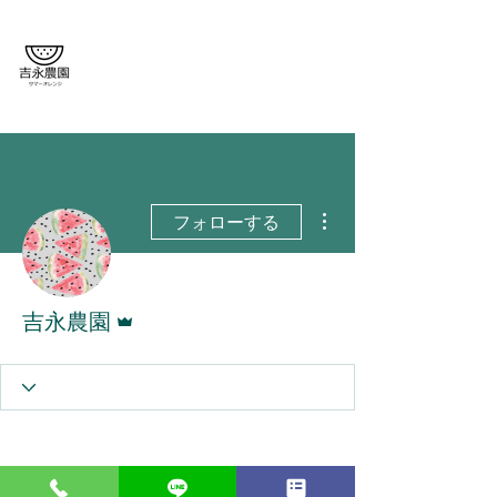
がまだすばいっ！
吉永農園🍉
その他
フォローする
管理者
吉永農園