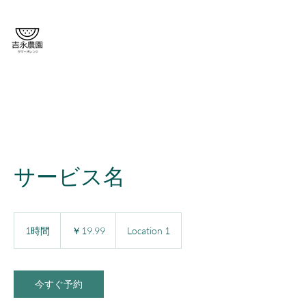
がまだすばいっ！
吉永農園🍉
サービス名
19.99
円
1時間
1
￥19.99
Location 1
時
今すぐ予約