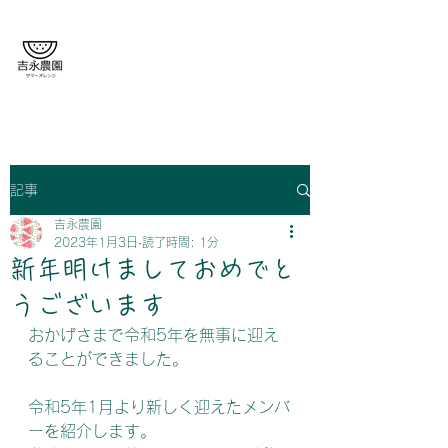
がまだすばいっ！
吉永農園🍉
記事
吉永農園
2023年1月3日
読了時間: 1分
新年明けましておめでと
うございます
おかげさまで令和5年を無事に迎え
ることができました。
令和5年1月より新しく迎えたメンバ
ーを紹介します。